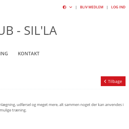
|
BLIV MEDLEM
|
LOG IND
 - SIL'LA
ING
KONTAKT
Tilbage
nlægning, udførsel og meget mere, alt sammen noget der kan anvendes i
 mulige træning.