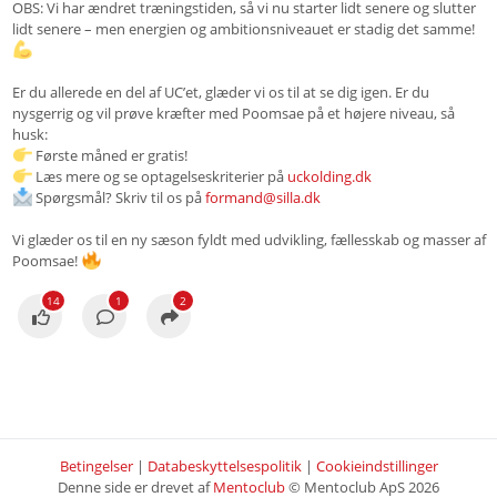
OBS: Vi har ændret træningstiden, så vi nu starter lidt senere og slutter
lidt senere – men energien og ambitionsniveauet er stadig det samme!
Er du allerede en del af UC’et, glæder vi os til at se dig igen. Er du
nysgerrig og vil prøve kræfter med Poomsae på et højere niveau, så
husk:
Første måned er gratis!
Læs mere og se optagelseskriterier på
uckolding.dk
Spørgsmål? Skriv til os på
formand@silla.dk
Vi glæder os til en ny sæson fyldt med udvikling, fællesskab og masser af
Poomsae!
14
1
2
Betingelser
|
Databeskyttelsespolitik
|
Cookieindstillinger
Denne side er drevet af
Mentoclub
© Mentoclub ApS 2026